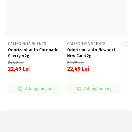
CALIFORNIA SCENTS
CALIFORNIA SCENTS
Je
Odorizant auto Coronado
Odorizant auto Newport
Od
Cherry 42g
New Car 42g
Bu
24,99
Lei
24,99
Lei
22,49
Lei
22,49
Lei
2
Adaugă în coș
Adaugă în coș