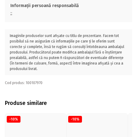
Informații persoană responsabilă
;;
Imaginile produselor sunt afișate cu titlu de prezentare. Facem tot
posibilul să ne asigurăm că informațiile pe care ți le oferim sunt
corecte și complete, însă te rugăm să consulți întotdeauna ambalajul
produsului. Producătorul poate modifica ambalajul fără o înștiințare
prealabilă, astfel că nu putem fi răspunzători de eventuale diferențe
(în termeni de culoare, formă, aspect) între imaginea afișată și cea a
produsului livrat.
Cod produs: 100107970
Produse similare
-10%
-10%