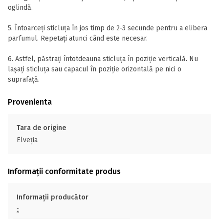
oglindă.
5. Întoarceți sticluța în jos timp de 2-3 secunde pentru a elibera
parfumul. Repetați atunci când este necesar.
6. Astfel, păstrați întotdeauna sticluța în poziție verticală. Nu
lașați sticluța sau capacul în poziție orizontală pe nici o
suprafață.
Provenienta
Tara de origine
Elveţia
Informații conformitate produs
Informații producător
;;