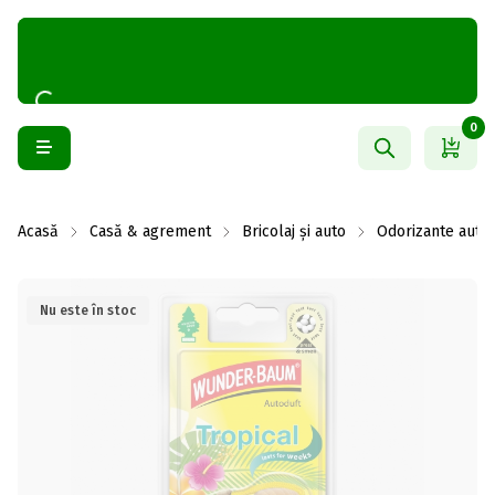
0
Acasă
Casă & agrement
Bricolaj și auto
Odorizante auto
Nu este în stoc