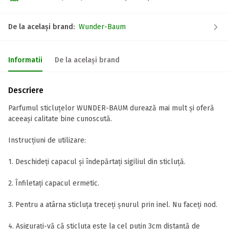
De la același brand:
Wunder-Baum
Informatii
De la același brand
Descriere
Parfumul sticluțelor WUNDER-BAUM durează mai mult și oferă
aceeași calitate bine cunoscută.
Instrucțiuni de utilizare:
1. Deschideți capacul și îndepărtați sigiliul din sticluță.
2. Înfiletați capacul ermetic.
3. Pentru a atârna sticluța treceți șnurul prin inel. Nu faceți nod.
4. Asigurați-vă că sticluța este la cel puțin 3cm distanță de