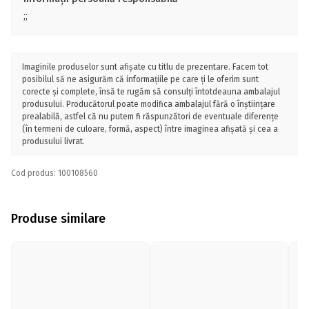
;;
Imaginile produselor sunt afișate cu titlu de prezentare. Facem tot
posibilul să ne asigurăm că informațiile pe care ți le oferim sunt
corecte și complete, însă te rugăm să consulți întotdeauna ambalajul
produsului. Producătorul poate modifica ambalajul fără o înștiințare
prealabilă, astfel că nu putem fi răspunzători de eventuale diferențe
(în termeni de culoare, formă, aspect) între imaginea afișată și cea a
produsului livrat.
Cod produs: 100108560
Produse similare