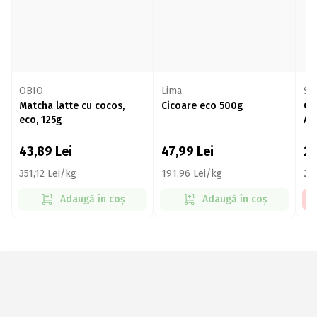
OBIO
Lima
So
Matcha latte cu cocos,
Cicoare eco 500g
Ce
eco, 125g
Ad
pli
43,89
Lei
47,99
Lei
21
351,12 Lei/kg
191,96 Lei/kg
21
Adaugă în coș
Adaugă în coș