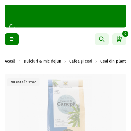
0
Acasă
Dulciuri & mic dejun
Cafea și ceai
Ceai din plante
Nu este în stoc