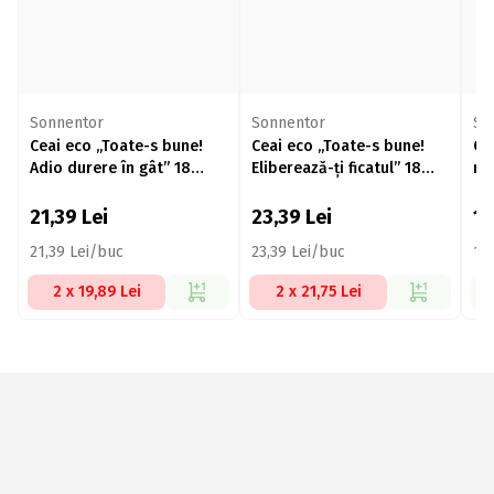
Sonnentor
Sonnentor
So
Ceai eco „Toate-s bune!
Ceai eco „Toate-s bune!
Ce
Adio durere în gât” 18
Eliberează-ți ficatul” 18
mul
plicuri
plicuri
21,39
Lei
23,39
Lei
1
21,39 Lei/buc
23,39 Lei/buc
10
2 x 19,89 Lei
2 x 21,75 Lei