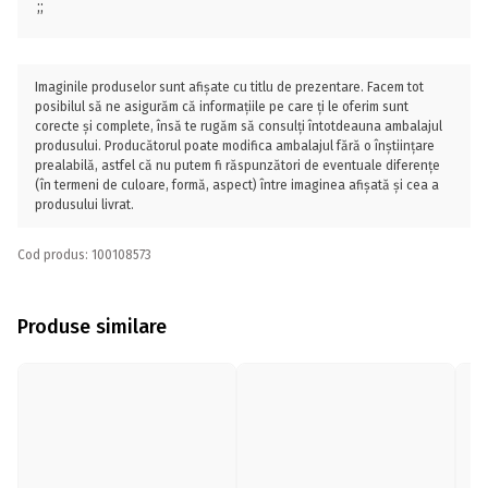
;;
Imaginile produselor sunt afișate cu titlu de prezentare. Facem tot
posibilul să ne asigurăm că informațiile pe care ți le oferim sunt
corecte și complete, însă te rugăm să consulți întotdeauna ambalajul
produsului. Producătorul poate modifica ambalajul fără o înștiințare
prealabilă, astfel că nu putem fi răspunzători de eventuale diferențe
(în termeni de culoare, formă, aspect) între imaginea afișată și cea a
produsului livrat.
Cod produs: 100108573
Produse similare