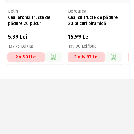
Belin
BeYouTea
Pl
Ceai aromă fructe de
Ceai cu fructe de pădure
Ce
pădure 20 plicuri
20 plicuri piramidă
pli
5,39
Lei
15,99
Lei
5
134,75 Lei/kg
159,90 Lei/buc
18
2 x 5,01 Lei
2 x 14,87 Lei