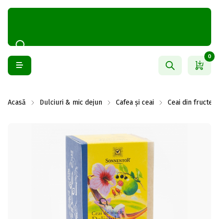
0
Acasă
Dulciuri & mic dejun
Cafea și ceai
Ceai din fructe