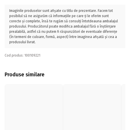
Imaginile produselor sunt afișate cu titlu de prezentare. Facem tot
posibilul să ne asigurăm că informațiile pe care ți le oferim sunt
corecte și complete, însă te rugăm să consulți întotdeauna ambalajul
produsului. Producătorul poate modifica ambalajul fără o înștiințare
prealabilă, astfel că nu putem fi răspunzători de eventuale diferențe
(în termeni de culoare, formă, aspect) între imaginea afișată și cea a
produsului livrat.
Cod produs: 100109221
Produse similare