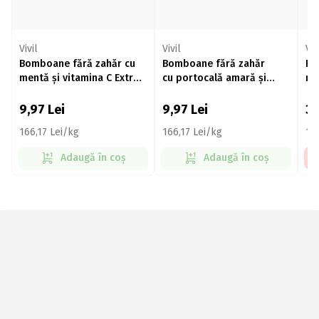
Vivil
Vivil
Viv
Bomboane fără zahăr cu
Bomboane fără zahăr
Bo
mentă și vitamina C Extra
cu portocală amară și
me
Stark, 60g
vitamina C, 60g
25
9,97
Lei
9,97
Lei
3
166,17 Lei/kg
166,17 Lei/kg
15
Adaugă în coș
Adaugă în coș