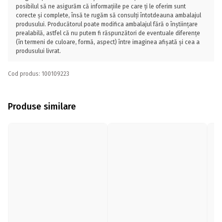
posibilul să ne asigurăm că informațiile pe care ți le oferim sunt
corecte și complete, însă te rugăm să consulți întotdeauna ambalajul
produsului. Producătorul poate modifica ambalajul fără o înștiințare
prealabilă, astfel că nu putem fi răspunzători de eventuale diferențe
(în termeni de culoare, formă, aspect) între imaginea afișată și cea a
produsului livrat.
Cod produs: 100109223
Produse similare