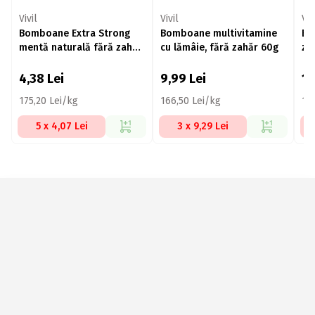
Vivil
Vivil
Viv
Bomboane Extra Strong
Bomboane multivitamine
Bo
mentă naturală fără zahăr
cu lămâie, fără zahăr 60g
za
25g
4,38
Lei
9,99
Lei
1
175,20 Lei/kg
166,50 Lei/kg
17
5 x 4,07 Lei
3 x 9,29 Lei