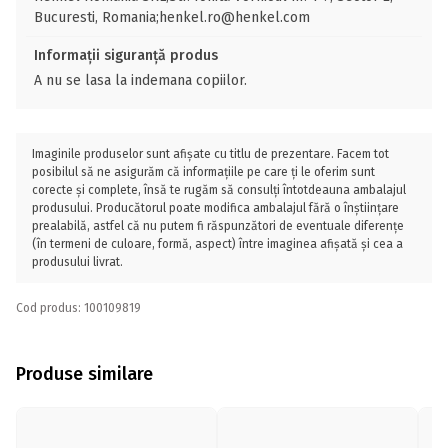
Bucuresti, Romania;henkel.ro@henkel.com
Informații siguranță produs
A nu se lasa la indemana copiilor.
Imaginile produselor sunt afișate cu titlu de prezentare. Facem tot
posibilul să ne asigurăm că informațiile pe care ți le oferim sunt
corecte și complete, însă te rugăm să consulți întotdeauna ambalajul
produsului. Producătorul poate modifica ambalajul fără o înștiințare
prealabilă, astfel că nu putem fi răspunzători de eventuale diferențe
(în termeni de culoare, formă, aspect) între imaginea afișată și cea a
produsului livrat.
Cod produs: 100109819
Produse similare