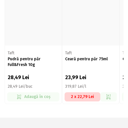
Taft
Taft
Taf
Pudră pentru păr
Ceară pentru păr 75ml
Ce
Full&Fresh 10g
28,49
Lei
23,99
Lei
2
28,49 Lei/buc
319,87 Lei/l
326
Adaugă în coș
2 x 22,79 Lei