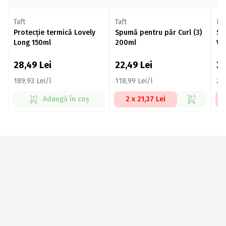
Taft
Taft
Ni
Protecție termică Lovely
Spumă pentru păr Curl (3)
Sp
Long 150ml
200ml
Vo
28,49
Lei
22,49
Lei
3
189,93 Lei/l
118,99 Lei/l
206
Adaugă în coș
2 x 21,37 Lei