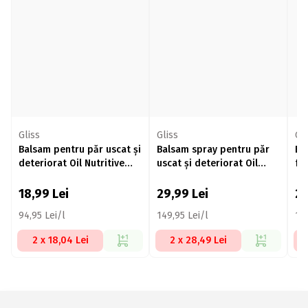
Gliss
Gliss
Gli
Balsam pentru păr uscat și
Balsam spray pentru păr
Ba
deteriorat Oil Nutritive
uscat și deteriorat Oil
fo
200ml
Nutritive 200ml
Re
18,99
Lei
29,99
Lei
2
94,95 Lei/l
149,95 Lei/l
149
2 x 18,04 Lei
2 x 28,49 Lei