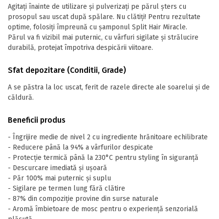
Agitați înainte de utilizare și pulverizați pe părul șters cu
prosopul sau uscat după spălare. Nu clătiți! Pentru rezultate
optime, folosiți împreună cu șamponul Split Hair Miracle.
Părul va fi vizibil mai puternic, cu vârfuri sigilate și strălucire
durabilă, protejat împotriva despicării viitoare.
Sfat depozitare (Conditii, Grade)
A se păstra la loc uscat, ferit de razele directe ale soarelui și de
căldură.
Beneficii produs
- Îngrijire medie de nivel 2 cu ingrediente hrănitoare echilibrate
- Reducere până la 94% a vârfurilor despicate
- Protecție termică până la 230°C pentru styling în siguranță
- Descurcare imediată și ușoară
- Păr 100% mai puternic și suplu
- Sigilare pe termen lung fără clătire
- 87% din compoziție provine din surse naturale
- Aromă îmbietoare de mosc pentru o experiență senzorială