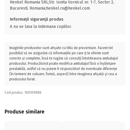
Henkel Romania SRL;Str. Ionita Vornicul nr. 1-7, Sector 2,
Bucuresti, Romania;henkel.ro@henkel.com
Informații siguranță produs
A nu se lasa la indemana copiilor.
Imaginile produselor sunt afișate cu titlu de prezentare. Facem tot
posibilul să ne asigurăm că informațiile pe care ți le oferim sunt
corecte și complete, însă te rugăm să consulți întotdeauna ambalajul
produsului. Producătorul poate modifica ambalajul fără o înștiințare
prealabilă, astfel că nu putem fi răspunzători de eventuale diferențe
(în termeni de culoare, formă, aspect) între imaginea afișată și cea a
produsului livrat.
Cod produs: 100109886
Produse similare