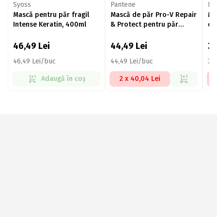
Syoss
Pantene
El
Mască pentru păr fragil
Mască de păr Pro-V Repair
Ma
Intense Keratin, 400ml
& Protect pentru păr
de
deteriorat 300ml
30
46,49
Lei
44,49
Lei
3
46,49 Lei/buc
44,49 Lei/buc
39
Adaugă în coș
2 x 40,04 Lei