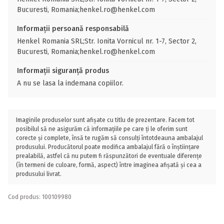
Bucuresti, Romania;henkel.ro@henkel.com
Informații persoană responsabilă
Henkel Romania SRL;Str. Ionita Vornicul nr. 1-7, Sector 2,
Bucuresti, Romania;henkel.ro@henkel.com
Informații siguranță produs
A nu se lasa la indemana copiilor.
Imaginile produselor sunt afișate cu titlu de prezentare. Facem tot
posibilul să ne asigurăm că informațiile pe care ți le oferim sunt
corecte și complete, însă te rugăm să consulți întotdeauna ambalajul
produsului. Producătorul poate modifica ambalajul fără o înștiințare
prealabilă, astfel că nu putem fi răspunzători de eventuale diferențe
(în termeni de culoare, formă, aspect) între imaginea afișată și cea a
produsului livrat.
Cod produs: 100109980