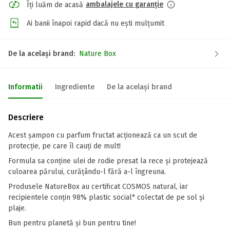
ambalajele cu garanție
Îți luăm de acasă
Ai banii înapoi rapid dacă nu ești mulțumit
De la același brand:
Nature Box
Informatii
Ingrediente
De la același brand
Descriere
Acest șampon cu parfum fructat acționează ca un scut de
protecție, pe care îl cauți de mult!
Formula sa conține ulei de rodie presat la rece și protejează
culoarea părului, curățându-l fără a-l îngreuna.
Produsele NatureBox au certificat COSMOS natural, iar
recipientele conțin 98% plastic social* colectat de pe sol și
plaje.
Bun pentru planetă și bun pentru tine!