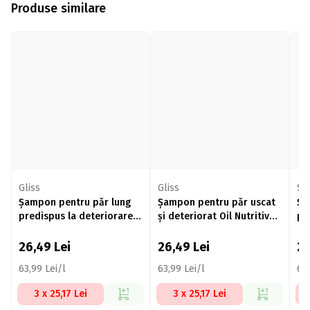
Produse similare
Gliss
Gliss
Sy
Șampon pentru păr lung
Șampon pentru păr uscat
Șa
predispus la deteriorare
și deteriorat Oil Nutritive
pe
Supreme Length 400ml
400ml
ru
26,49
Lei
26,49
Lei
2
63,99 Lei/l
63,99 Lei/l
64,
3 x 25,17 Lei
3 x 25,17 Lei