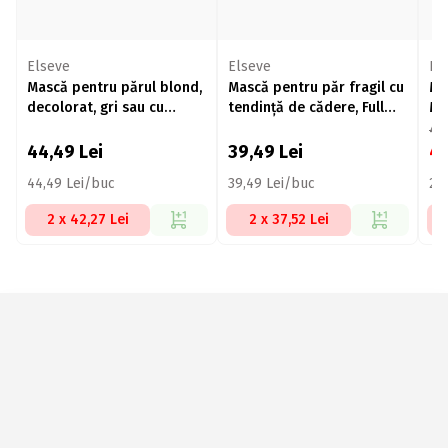
Elseve
Elseve
Pa
Mască pentru părul blond,
Mască pentru păr fragil cu
Ma
decolorat, gri sau cu
tendință de cădere, Full
Mi
șuvițe, Color Vive, 150ml
Resist, 300ml
bi
44
de
44,49
Lei
39,49
Lei
4
44,49 Lei/buc
39,49 Lei/buc
262
2 x 42,27 Lei
2 x 37,52 Lei