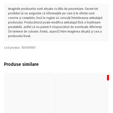
Imaginile produselor sunt afișate cu titlu de prezentare. Facem tot
posibilul să ne asigurăm că informațiile pe care ți le oferim sunt
corecte și complete, însă te rugăm să consulți întotdeauna ambalajul
produsului. Producătorul poate modifica ambalajul fără o înștiințare
prealabilă, astfel că nu putem fi răspunzători de eventuale diferențe
(în termeni de culoare, formă, aspect) între imaginea afișată și cea a
produsului livrat.
Cod produs: 100109987
Produse similare
-5