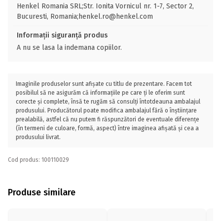
Henkel Romania SRL;Str. Ionita Vornicul nr. 1-7, Sector 2,
Bucuresti, Romania;henkel.ro@henkel.com
Informații siguranță produs
A nu se lasa la indemana copiilor.
Imaginile produselor sunt afișate cu titlu de prezentare. Facem tot
posibilul să ne asigurăm că informațiile pe care ți le oferim sunt
corecte și complete, însă te rugăm să consulți întotdeauna ambalajul
produsului. Producătorul poate modifica ambalajul fără o înștiințare
prealabilă, astfel că nu putem fi răspunzători de eventuale diferențe
(în termeni de culoare, formă, aspect) între imaginea afișată și cea a
produsului livrat.
Cod produs: 100110029
Produse similare