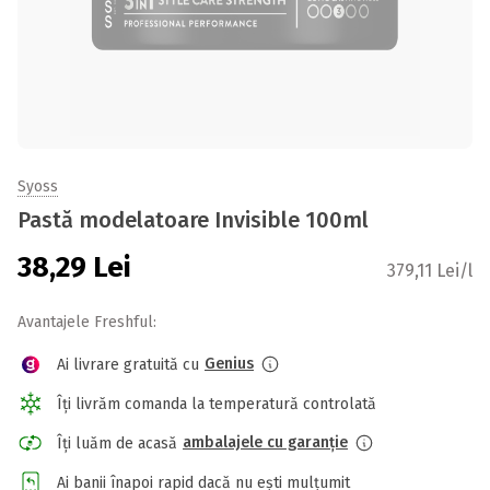
Syoss
Pastă modelatoare Invisible 100ml
38,29
Lei
379,11 Lei/l
Avantajele Freshful:
Genius
Ai livrare gratuită cu
Îți livrăm comanda la temperatură controlată
ambalajele cu garanție
Îți luăm de acasă
Ai banii înapoi rapid dacă nu ești mulțumit