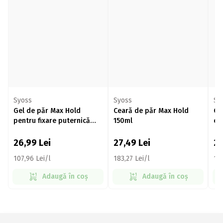
Syoss
Syoss
Sy
Gel de păr Max Hold
Ceară de păr Max Hold
Ge
pentru fixare puternică
150ml
cr
250ml
26,99
Lei
27,49
Lei
2
107,96 Lei/l
183,27 Lei/l
107
Adaugă în coș
Adaugă în coș