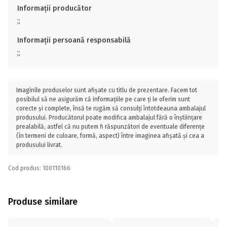
Informații producător
;;
Informații persoană responsabilă
;;
Imaginile produselor sunt afișate cu titlu de prezentare. Facem tot
posibilul să ne asigurăm că informațiile pe care ți le oferim sunt
corecte și complete, însă te rugăm să consulți întotdeauna ambalajul
produsului. Producătorul poate modifica ambalajul fără o înștiințare
prealabilă, astfel că nu putem fi răspunzători de eventuale diferențe
(în termeni de culoare, formă, aspect) între imaginea afișată și cea a
produsului livrat.
Cod produs: 100110166
Produse similare