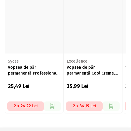
Syoss
Excellence
Ex
Vopsea de păr
Vopsea de păr
Vo
permanentă Professional
permanentă Cool Creme,
pe
Performance, 5-8 șaten
4.11 Ultra ash brown 192 ml
de
alună, 115ml
25,49
Lei
35,99
Lei
3
2 x 24,22 Lei
2 x 34,19 Lei