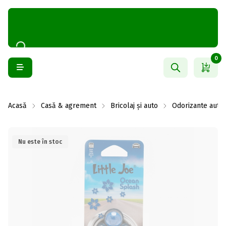
0
Acasă
Casă & agrement
Bricolaj și auto
Odorizante auto
Nu este în stoc