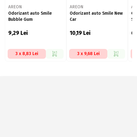
AREON
AREON
AR
Odorizant auto Smile
Odorizant auto Smile New
Od
Bubble Gum
Car
Sil
9,29
Lei
10,19
Lei
6,
3 x 8,83 Lei
3 x 9,68 Lei