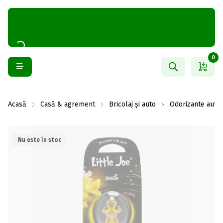
0
Acasă
Casă & agrement
Bricolaj și auto
Odorizante auto
Nu este în stoc