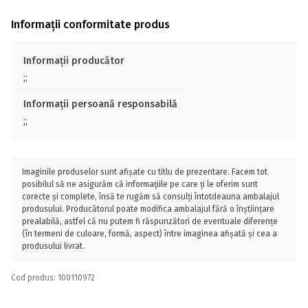
Informații conformitate produs
Informații producător
;;
Informații persoană responsabilă
;;
Imaginile produselor sunt afișate cu titlu de prezentare. Facem tot
posibilul să ne asigurăm că informațiile pe care ți le oferim sunt
corecte și complete, însă te rugăm să consulți întotdeauna ambalajul
produsului. Producătorul poate modifica ambalajul fără o înștiințare
prealabilă, astfel că nu putem fi răspunzători de eventuale diferențe
(în termeni de culoare, formă, aspect) între imaginea afișată și cea a
produsului livrat.
Cod produs: 100110972