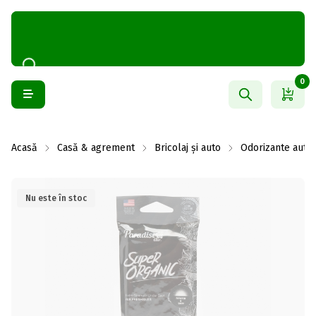
0
Acasă
Casă & agrement
Bricolaj și auto
Odorizante auto
Nu este în stoc