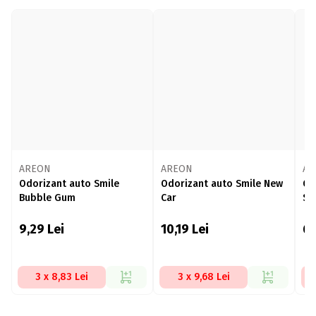
AREON
AREON
AR
Odorizant auto Smile
Odorizant auto Smile New
Od
Bubble Gum
Car
Sil
9,29
Lei
10,19
Lei
6,
3 x 8,83 Lei
3 x 9,68 Lei