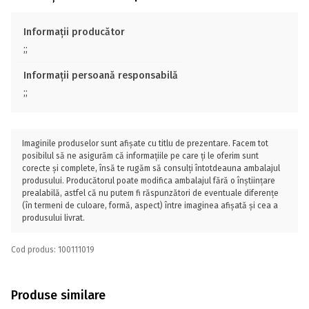
Informații producător
;;
Informații persoană responsabilă
;;
Imaginile produselor sunt afișate cu titlu de prezentare. Facem tot
posibilul să ne asigurăm că informațiile pe care ți le oferim sunt
corecte și complete, însă te rugăm să consulți întotdeauna ambalajul
produsului. Producătorul poate modifica ambalajul fără o înștiințare
prealabilă, astfel că nu putem fi răspunzători de eventuale diferențe
(în termeni de culoare, formă, aspect) între imaginea afișată și cea a
produsului livrat.
Cod produs: 100111019
Produse similare