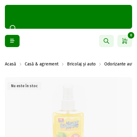
0
Acasă
Casă & agrement
Bricolaj și auto
Odorizante auto
Nu este în stoc