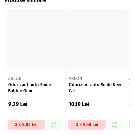
Produse similare
AREON
AREON
AR
Odorizant auto Smile
Odorizant auto Smile New
Od
Bubble Gum
Car
Sil
9,29
Lei
10,19
Lei
6,
3 x 8,83 Lei
3 x 9,68 Lei