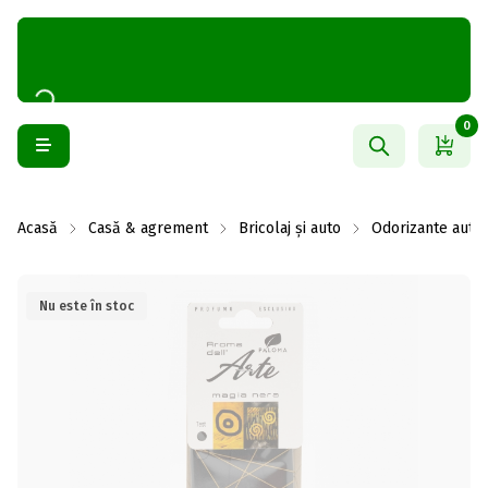
0
Acasă
Casă & agrement
Bricolaj și auto
Odorizante auto
Nu este în stoc