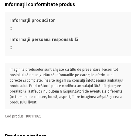
Informații conformitate produs
Informații producător
;;
Informații persoană responsabilă
;;
Imaginile produselor sunt afișate cu titlu de prezentare. Facem tot
posibilul să ne asigurăm că informațiile pe care ți le oferim sunt
corecte și complete, însă te rugăm să consulți întotdeauna ambalajul
produsului. Producătorul poate modifica ambalajul fără o înștiințare
prealabilă, astfel că nu putem fi răspunzători de eventuale diferențe
(în termeni de culoare, formă, aspect) între imaginea afișată și cea a
produsului livrat.
Cod produs: 100111025