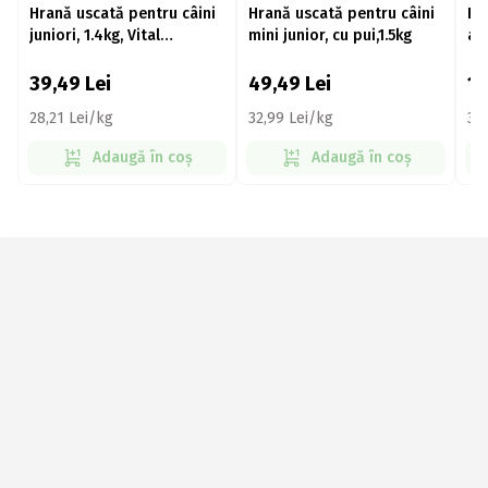
Hrană uscată pentru câini
Hrană uscată pentru câini
Hr
juniori, 1.4kg, Vital
mini junior, cu pui,1.5kg
ad
Protection cu pui și orez
39,49
Lei
49,49
Lei
1
28,21 Lei/kg
32,99 Lei/kg
33,
Adaugă în coș
Adaugă în coș