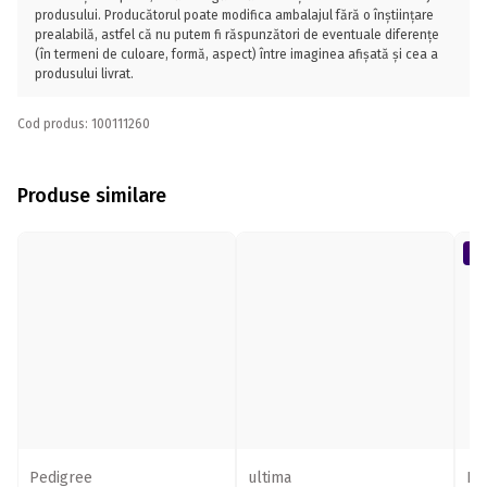
produsului. Producătorul poate modifica ambalajul fără o înștiințare
prealabilă, astfel că nu putem fi răspunzători de eventuale diferențe
(în termeni de culoare, formă, aspect) între imaginea afișată și cea a
produsului livrat.
Cod produs: 100111260
Produse similare
Pedigree
ultima
BR