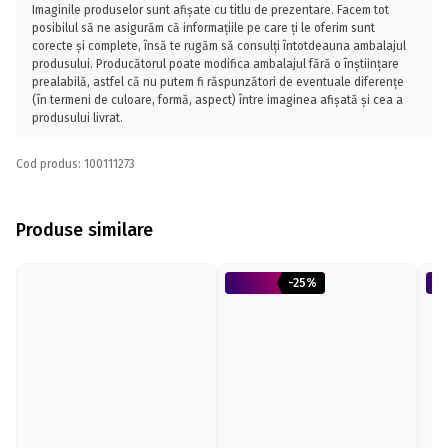
Imaginile produselor sunt afișate cu titlu de prezentare. Facem tot
posibilul să ne asigurăm că informațiile pe care ți le oferim sunt
corecte și complete, însă te rugăm să consulți întotdeauna ambalajul
produsului. Producătorul poate modifica ambalajul fără o înștiințare
prealabilă, astfel că nu putem fi răspunzători de eventuale diferențe
(în termeni de culoare, formă, aspect) între imaginea afișată și cea a
produsului livrat.
Cod produs: 100111273
Produse similare
-25%