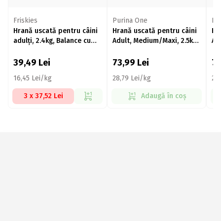
Friskies
Purina One
Pu
Hrană uscată pentru câini
Hrană uscată pentru câini
Hr
adulți, 2.4kg, Balance cu
Adult, Medium/Maxi, 2.5kg,
Ad
vită, pui și legume
pui cu orez
vi
39,49
Lei
73,99
Lei
7
16,45 Lei/kg
28,79 Lei/kg
28
3 x 37,52 Lei
Adaugă în coș