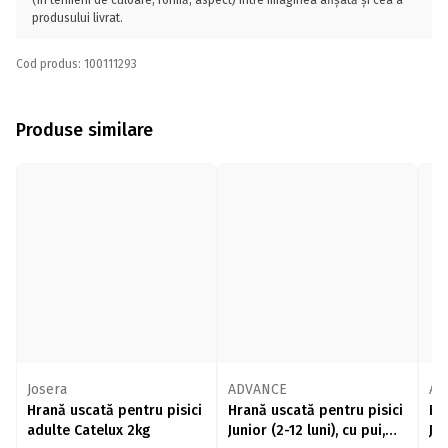
(în termeni de culoare, formă, aspect) între imaginea afișată și cea a
produsului livrat.
Cod produs: 100111293
Produse similare
Josera
ADVANCE
AD
Hrană uscată pentru pisici
Hrană uscată pentru pisici
Hr
adulte Catelux 2kg
Junior (2-12 luni), cu pui,
Jun