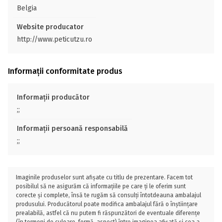
Belgia
Website producator
http://www.peticutzu.ro
Informații conformitate produs
Informații producător
;;
Informații persoană responsabilă
;;
Imaginile produselor sunt afișate cu titlu de prezentare. Facem tot
posibilul să ne asigurăm că informațiile pe care ți le oferim sunt
corecte și complete, însă te rugăm să consulți întotdeauna ambalajul
produsului. Producătorul poate modifica ambalajul fără o înștiințare
prealabilă, astfel că nu putem fi răspunzători de eventuale diferențe