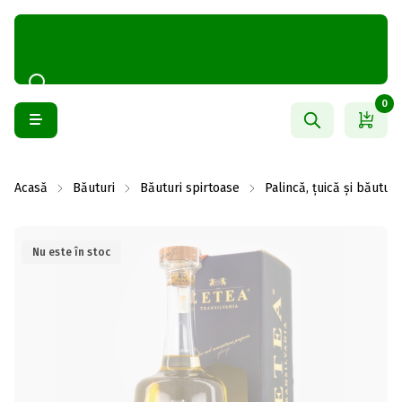
0
Acasă
Băuturi
Băuturi spirtoase
Palincă, țuică și băuturi
Nu este în stoc