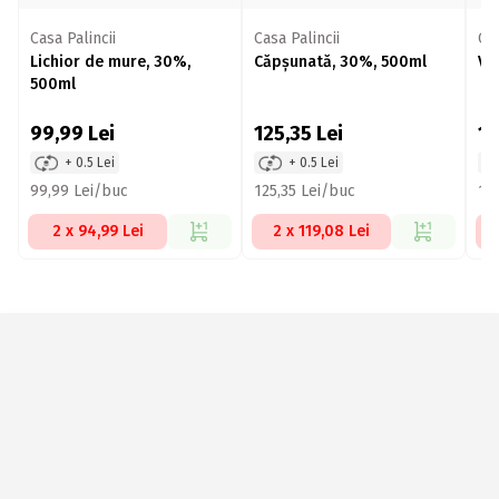
Casa Palincii
Casa Palincii
Cas
Lichior de mure, 30%,
Căpșunată, 30%, 500ml
Vi
500ml
99,99
Lei
125,35
Lei
12
+ 0.5 Lei
+ 0.5 Lei
99,99 Lei/buc
125,35 Lei/buc
12
2 x 94,99 Lei
2 x 119,08 Lei