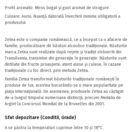
Profil aromatic: Miros bogat şi gust aromat de strugure.
Culoare: Auriu. Nuanţă datorată învechirii minime obligatorii a
produsului.
Zetea este o companie românească, ce a început ca o afacere de
familie, producătoare de băuturi alcoolice tradiționale. Băuturile
marca Zetea sunt realizate după rețete și tradiții străvechi din
Transilvania, transmise din generaţie în generaţie. Băuturile sunt
distilate din fructe proaspete, atent alese și culese, în cazane
tradiţionale cu foc direct, prin metoda Zetea.
Familia Zetea transformat băuturile tradiționale românești în
produse de lux, acestea bucurându-se o mare popularitate pe
piața internațională. De asemenea, produsele Zetea au câștigat
de-a lungul timpului numeroase distincții, precum Medalia de
Argint la Concursul Mondial de la Bruxelles din 2001.
Sfat depozitare (Conditii, Grade)
A se păstra la temperaturi cuprinse între 10 și 18°C.