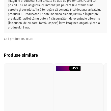
Imaginile produselor sunt afișate cu titlu de prezentare. Facem tot
posibilul să ne asigurăm că informațiile pe care ți le oferim sunt
corecte și complete, însă te rugăm să consulți întotdeauna ambalajul
produsului. Producătorul poate modifica ambalajul fără o înștiințare
prealabilă, astfel că nu putem fi răspunzători de eventuale diferențe
(în termeni de culoare, formă, aspect) între imaginea afișată și cea a
produsului livrat.
Cod produs: 100111341
Produse similare
-15%