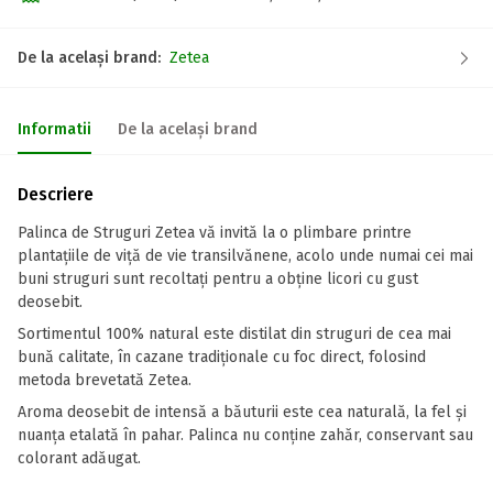
De la același brand:
Zetea
Informatii
De la același brand
Descriere
Palinca de Struguri Zetea vă invită la o plimbare printre
plantaţiile de viţă de vie transilvănene, acolo unde numai cei mai
buni struguri sunt recoltaţi pentru a obţine licori cu gust
deosebit.
Sortimentul 100% natural este distilat din struguri de cea mai
bună calitate, în cazane tradiţionale cu foc direct, folosind
metoda brevetată Zetea.
Aroma deosebit de intensă a băuturii este cea naturală, la fel şi
nuanţa etalată în pahar. Palinca nu conţine zahăr, conservant sau
colorant adăugat.