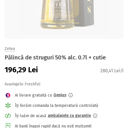
Zetea
Pălincă de struguri 50% alc. 0.7l + cutie
196,29
Lei
280,41 Lei/l
Avantajele Freshful:
Genius
Ai livrare gratuită cu
Îți livrăm comanda la temperatură controlată
ambalajele cu garanție
Îți luăm de acasă
Ai banii înapoi rapid dacă nu ești mulțumit