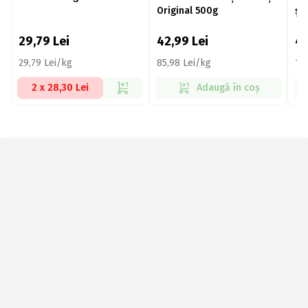
Original 500g
și
40
29,79
Lei
42,99
Lei
4
29,79 Lei/kg
85,98 Lei/kg
10
2 x 28,30 Lei
Adaugă în coș