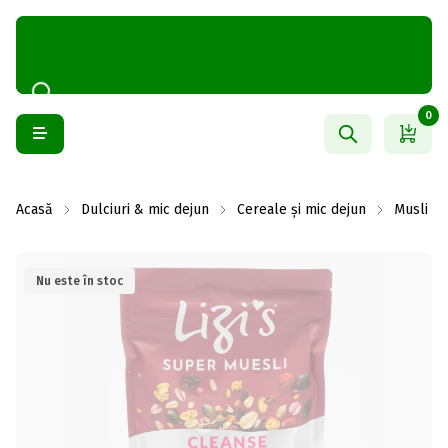
0
Acasă
Dulciuri & mic dejun
Cereale și mic dejun
Musli
Nu este în stoc