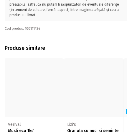
prealabilă, astfel că nu putem fi răspunzători de eventuale diferențe
(în termeni de culoare, formă, aspect) între imaginea afișată și cea a
produsului livrat.
Cod produs: 100111434
Produse similare
N
Verival
Lizi's
Liz
Musli eco 1kg
Granola cu nuci și semințe
Gr