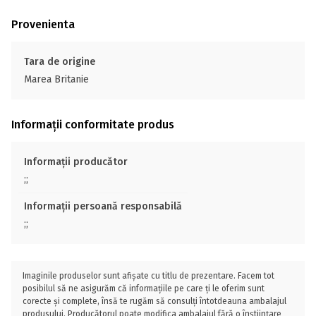
Provenienta
Tara de origine
Marea Britanie
Informații conformitate produs
Informații producător
;;
Informații persoană responsabilă
;;
Imaginile produselor sunt afișate cu titlu de prezentare. Facem tot
posibilul să ne asigurăm că informațiile pe care ți le oferim sunt
corecte și complete, însă te rugăm să consulți întotdeauna ambalajul
produsului. Producătorul poate modifica ambalajul fără o înștiințare