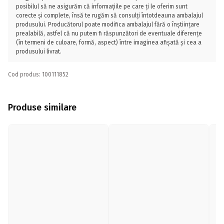
posibilul să ne asigurăm că informațiile pe care ți le oferim sunt
corecte și complete, însă te rugăm să consulți întotdeauna ambalajul
produsului. Producătorul poate modifica ambalajul fără o înștiințare
prealabilă, astfel că nu putem fi răspunzători de eventuale diferențe
(în termeni de culoare, formă, aspect) între imaginea afișată și cea a
produsului livrat.
Cod produs: 100111852
Produse similare