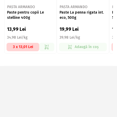
PASTA ARMANDO
PASTA ARMANDO
PA
Paste pentru copii Le
Paste La penna rigata int.
Pas
stelline 400g
eco, 500g
50
13,99
Lei
19,99
Lei
15
34,98 Lei/kg
39,98 Lei/kg
30
3 x 13,01 Lei
Adaugă în coș