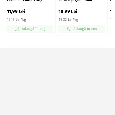
cereale, feliată 700g
secară și grâu Două
(se
Maiele, 600g
Do
11,99
Lei
10,99
Lei
1
17,13 Lei/kg
18,32 Lei/kg
18
Adaugă în coș
Adaugă în coș