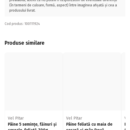
prealabilă, astfel că nu putem fi răspunzători de eventuale diferențe
(în termeni de culoare, formă, aspect) între imaginea afișată și cea a
produsului livrat.
Cod produs: 100111924
Produse similare
Vel Pitar
Vel Pitar
Vel
Pâine 5 semințe, făinuri și
Pâine feliată cu maia de
Pâi