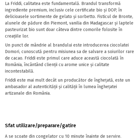
La Friddi, calitatea este fundamentală. Brandul transformă
ingrediente premium, inclusiv cele certificate bio și DOP, în
delicioasele sortimente de gelato și sorbetto. Fisticul de Bronte,
alunele de pădure din Piemont, vanilia din Madagascar și laptele
pasteurizat bio sunt doar câteva dintre comorile folosite în
creațiile lor.
Un punct de mândrie al brandului este introducerea ciocolatei
Domori, cunoscută pentru misiunea sa de salvare a soiurilor rare
de cacao. Friddi este primul care aduce această ciocolată în
România, încântând clienții cu arome unice și calitate
incontestabilă.
Friddi este mai mult decât un producător de înghețată, este un
ambasador al autenticității și calității în lumea înghețatei
artizanale din România.
Sfat utilizare/preparare/gatire
A se scoate din congelator cu 10 minute înainte de servire.