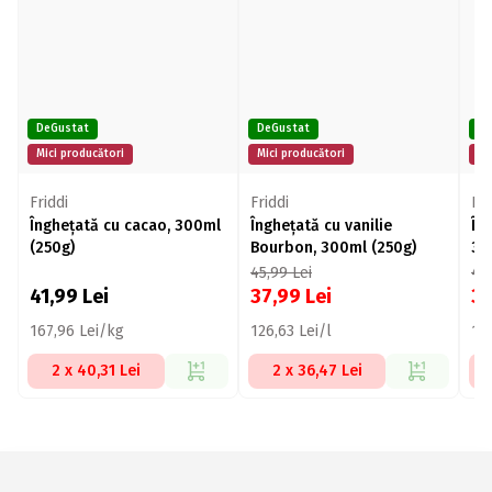
DeGustat
DeGustat
De
Mici producători
Mici producători
Mi
Friddi
Friddi
Fri
Înghețată cu cacao, 300ml
Înghețată cu vanilie
În
(250g)
Bourbon, 300ml (250g)
30
45,99
Lei
45
41,99
Lei
37,99
Lei
3
167,96 Lei/kg
126,63 Lei/l
15
2 x 40,31 Lei
2 x 36,47 Lei