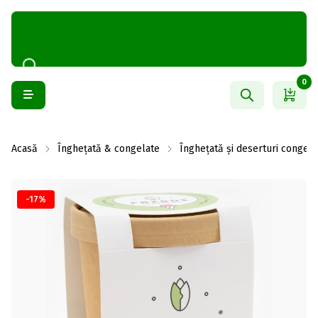
0
Acasă
Înghețată & congelate
Înghețată și deserturi congela
-17%