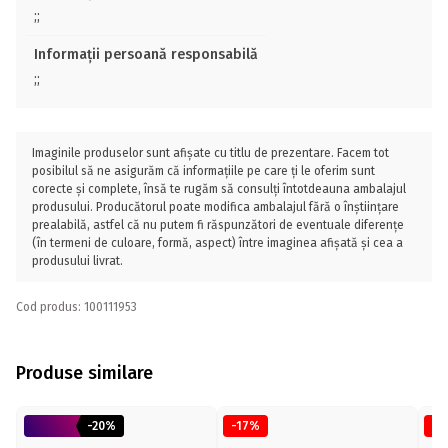
;;
Informații persoană responsabilă
;;
Imaginile produselor sunt afișate cu titlu de prezentare. Facem tot
posibilul să ne asigurăm că informațiile pe care ți le oferim sunt
corecte și complete, însă te rugăm să consulți întotdeauna ambalajul
produsului. Producătorul poate modifica ambalajul fără o înștiințare
prealabilă, astfel că nu putem fi răspunzători de eventuale diferențe
(în termeni de culoare, formă, aspect) între imaginea afișată și cea a
produsului livrat.
Cod produs: 100111953
Produse similare
-20%
-17%
-1