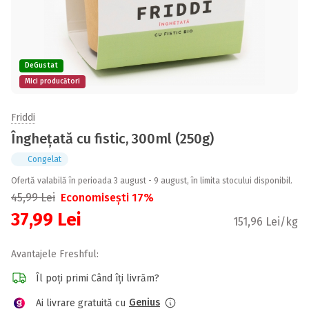
DeGustat
Mici producători
Friddi
Înghețată cu fistic, 300ml (250g)
Congelat
Ofertă valabilă în perioada 3 august - 9 august, în limita stocului disponibil.
45,99
Lei
Economisești 17%
37,99
Lei
151,96 Lei/kg
Avantajele Freshful:
Îl poți primi Când îți livrăm?
Genius
Ai livrare gratuită cu