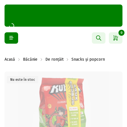
0
Acasă
Băcănie
De ronțăit
Snacks și popcorn
Nu este în stoc