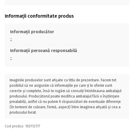
Informații conformitate produs
Informații producător
;;
Informații persoană responsabilă
;;
Imaginile produselor sunt afișate cu titlu de prezentare. Facem tot
posibilul să ne asigurăm că informațiile pe care ți le oferim sunt
corecte și complete, însă te rugăm să consulți întotdeauna ambalajul
produsului. Producătorul poate modifica ambalajul fără o înștiințare
prealabilă, astfel că nu putem fi răspunzători de eventuale diferențe
(în termeni de culoare, formă, aspect) între imaginea afișată și cea a
produsului livrat.
Cod produs: 100112177