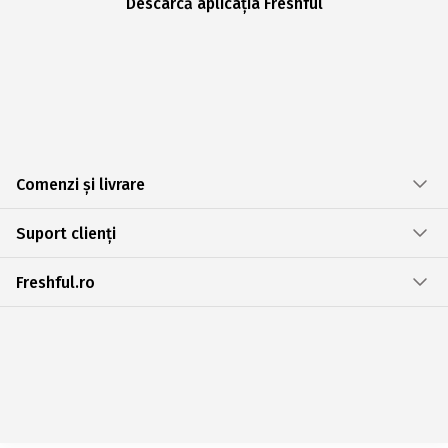
Descarcă aplicația Freshful
Comenzi și livrare
Suport clienți
Freshful.ro