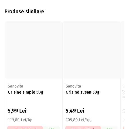
Produse similare
Sanovita
Sanovita
Cr
Grisine simple 50g
Grisine susan 50g
Sn
50
5,99
Lei
5,49
Lei
2,
119,80 Lei/kg
109,80 Lei/kg
43