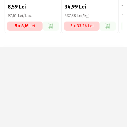
8,59
Lei
34,99
Lei
1
97,61 Lei/buc
437,38 Lei/kg
18
5 x 8,16 Lei
3 x 33,24 Lei