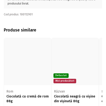
produsului livrat.
Cod produs: 100112901
Produse similare
DeGustat
Mici producători
Rom
Răzvan
Hei
Ciocolată cu cremă de rom
Ciocolată neagră cu vișine
Ci
88g
din vișinată 80g
ca