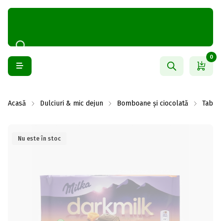
0
Acasă
Dulciuri & mic dejun
Bomboane și ciocolată
Table
Nu este în stoc