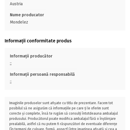
Austria
Nume producator
Mondelez
Informații conformitate produs
Informații producător
;;
Informații persoană responsabilă
;;
Imaginile produselor sunt afișate cu titlu de prezentare. Facem tot
posibilul să ne asigurăm că informațiile pe care ți le oferim sunt
corecte și complete, însă te rugăm să consulți întotdeauna ambalajul
produsului. Producătorul poate modifica ambalajul fără o înștiințare
prealabilă, astfel că nu putem fi răspunzători de eventuale diferențe
(în termeni de culoare, formă, aspect) între imaginea afișată și cea a