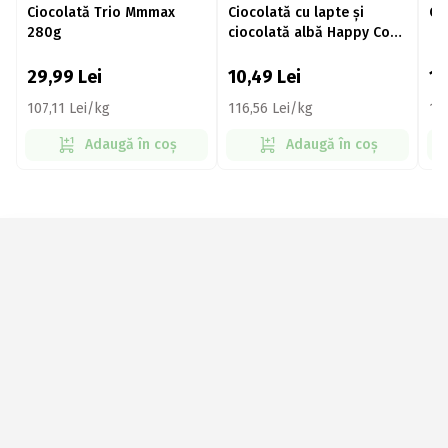
Ciocolată Trio Mmmax
Ciocolată cu lapte și
Ci
280g
ciocolată albă Happy Cow
Spots 90g
29,99
Lei
10,49
Lei
1
107,11 Lei/kg
116,56 Lei/kg
11
Adaugă în coș
Adaugă în coș