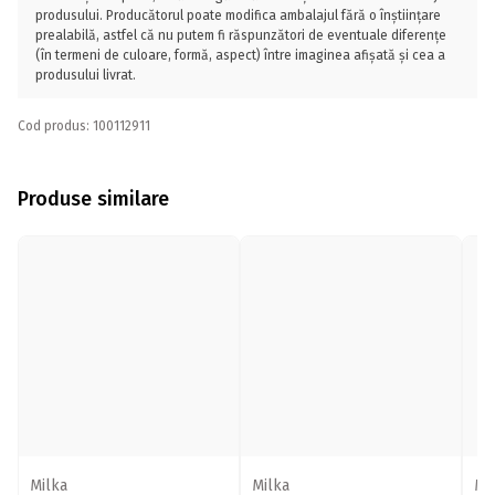
produsului. Producătorul poate modifica ambalajul fără o înștiințare
prealabilă, astfel că nu putem fi răspunzători de eventuale diferențe
(în termeni de culoare, formă, aspect) între imaginea afișată și cea a
produsului livrat.
Cod produs: 100112911
Produse similare
Milka
Milka
Mi