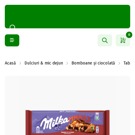
0
Acasă
Dulciuri & mic dejun
Bomboane și ciocolată
Table