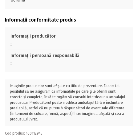
Ucraina
Informații conformitate produs
Informații producător
;;
Informații persoană responsabilă
;;
Imaginile produselor sunt afișate cu titlu de prezentare. Facem tot
posibilul să ne asigurăm că informațiile pe care ți le oferim sunt
corecte și complete, însă te rugăm să consulți întotdeauna ambalajul
produsului. Producătorul poate modifica ambalajul fără o înștiințare
prealabilă, astfel că nu putem fi răspunzători de eventuale diferențe
(în termeni de culoare, formă, aspect) între imaginea afișată și cea a
produsului livrat.
Cod produs: 100112945