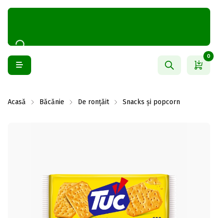
0
Acasă
Băcănie
De ronțăit
Snacks și popcorn