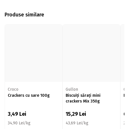
Produse similare
Croco
Gullon
Cr
Crackers cu sare 100g
Biscuiți sărați mini
Br
crackers Mix 350g
3,49
Lei
15,29
Lei
6
34,90 Lei/kg
43,69 Lei/kg
21