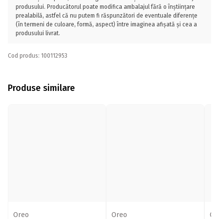
produsului. Producătorul poate modifica ambalajul fără o înștiințare
prealabilă, astfel că nu putem fi răspunzători de eventuale diferențe
(în termeni de culoare, formă, aspect) între imaginea afișată și cea a
produsului livrat.
Cod produs: 100112953
Produse similare
Oreo
Oreo
Or