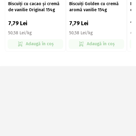
Biscuiți cu cacao și cremă
Biscuiți Golden cu cremă
Bi
de vanilie Original 154g
aromă vanilie 154g
cu
Or
7,79
Lei
7,79
Lei
1
50,58 Lei/kg
50,58 Lei/kg
46
Adaugă în coș
Adaugă în coș