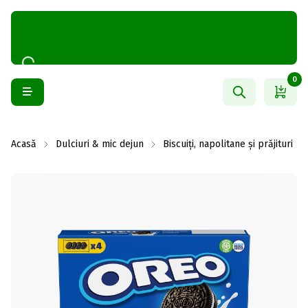
0
Acasă
Dulciuri & mic dejun
Biscuiți, napolitane și prăjituri