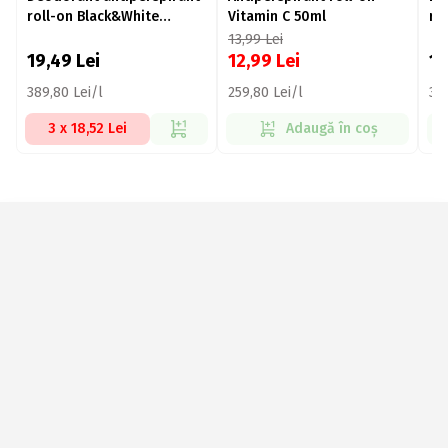
roll-on Black&White
Vitamin C 50ml
ro
Invisible Silky Smooth
Au
13,99
Lei
50ml
19,49
Lei
12,99
Lei
1
389,80 Lei/l
259,80 Lei/l
389
3 x 18,52 Lei
Adaugă în coș