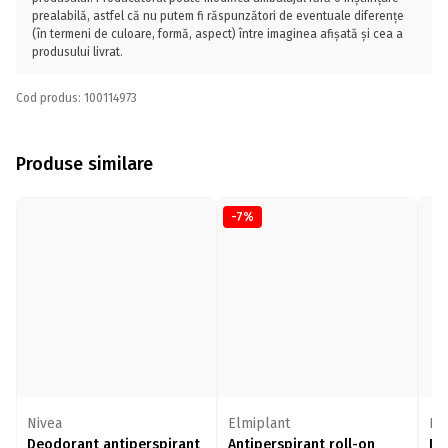
prealabilă, astfel că nu putem fi răspunzători de eventuale diferențe
(în termeni de culoare, formă, aspect) între imaginea afișată și cea a
produsului livrat.
Cod produs: 100114973
Produse similare
-7%
Nivea
Elmiplant
Ni
Deodorant antiperspirant
Antiperspirant roll-on
De