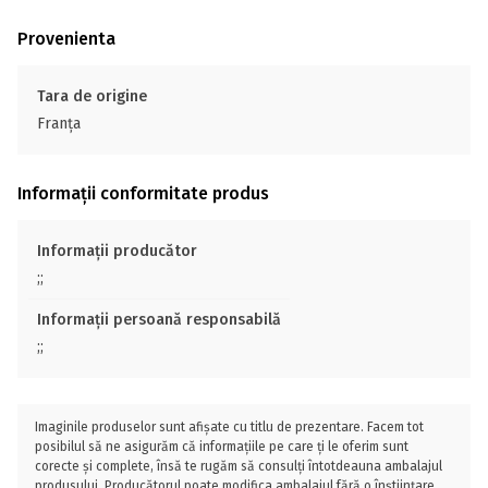
Provenienta
Tara de origine
Franţa
Informații conformitate produs
Informații producător
;;
Informații persoană responsabilă
;;
Imaginile produselor sunt afișate cu titlu de prezentare. Facem tot
posibilul să ne asigurăm că informațiile pe care ți le oferim sunt
corecte și complete, însă te rugăm să consulți întotdeauna ambalajul
produsului. Producătorul poate modifica ambalajul fără o înștiințare