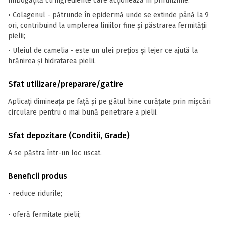
îmbogățită cu ingrediente care acționează în prifunzime:
• Colagenul - pătrunde în epidermă unde se extinde până la 9
ori, contribuind la umplerea liniilor fine și păstrarea fermității
pielii;
• Uleiul de camelia - este un ulei prețios și lejer ce ajută la
hrănirea și hidratarea pielii.
Sfat utilizare/preparare/gatire
Aplicați dimineața pe față și pe gâtul bine curățate prin mișcări
circulare pentru o mai bună penetrare a pielii.
Sfat depozitare (Conditii, Grade)
A se păstra într-un loc uscat.
Beneficii produs
• reduce ridurile;
• oferă fermitate pielii;