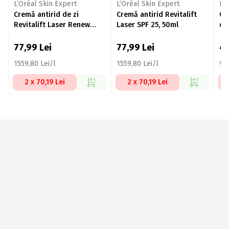
L’Oréal Skin Expert
L’Oréal Skin Expert
L’
Cremă antirid de zi
Cremă antirid Revitalift
Cr
Revitalift Laser Renew
Laser SPF 25, 50ml
de
50ml
Sp
77,99
Lei
77,99
Lei
4
1559,80 Lei/l
1559,80 Lei/l
90
2 x 70,19 Lei
2 x 70,19 Lei