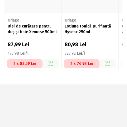
Uriage
Uriage
Ur
Ulei de curățare pentru
Loțiune tonică purifiantă
Cr
duș și baie Xemose 500ml
Hyseac 250ml
zi
87,99
Lei
80,98
Lei
4
175,98 Lei/l
323,92 Lei/l
2 x 83,59 Lei
2 x 76,93 Lei