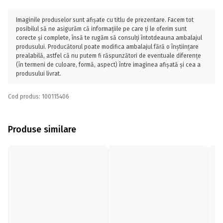
Imaginile produselor sunt afișate cu titlu de prezentare. Facem tot
posibilul să ne asigurăm că informațiile pe care ți le oferim sunt
corecte și complete, însă te rugăm să consulți întotdeauna ambalajul
produsului. Producătorul poate modifica ambalajul fără o înștiințare
prealabilă, astfel că nu putem fi răspunzători de eventuale diferențe
(în termeni de culoare, formă, aspect) între imaginea afișată și cea a
produsului livrat.
Cod produs: 100115406
Produse similare