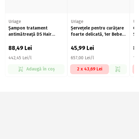
Uriage
Uriage
Ur
Șampon tratament
Șervețele pentru curățare
Ge
antimătreață DS Hair
foarte delicată, 1er Bebe
Su
200ml
70 buc
88,49
Lei
45,99
Lei
81
442,45 Lei/l
657,00 Lei/l
162
Adaugă în coș
2 x 43,69 Lei