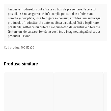
Imaginile produselor sunt afișate cu titlu de prezentare. Facem tot
posibilul să ne asigurăm că informațiile pe care ți le oferim sunt
corecte și complete, însă te rugăm să consulți întotdeauna ambalajul
produsului. Producătorul poate modifica ambalajul fără o înștiințare
prealabilă, astfel că nu putem fi răspunzători de eventuale diferențe
(în termeni de culoare, formă, aspect) între imaginea afișată și cea a
produsului livrat.
Cod produs: 100115420
Produse similare