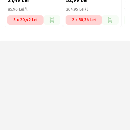
21,49
Lei
52,99
Lei
2
85,96 Lei/l
264,95 Lei/l
99,
3 x 20,42 Lei
2 x 50,34 Lei