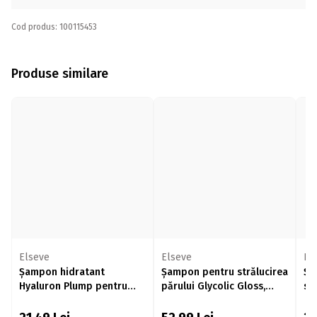
Cod produs: 100115453
Produse similare
Elseve
Elseve
El
Șampon hidratant
Șampon pentru strălucirea
Șa
Hyaluron Plump pentru
părului Glycolic Gloss,
st
păr deshidratat, 250 ml
200ml
25