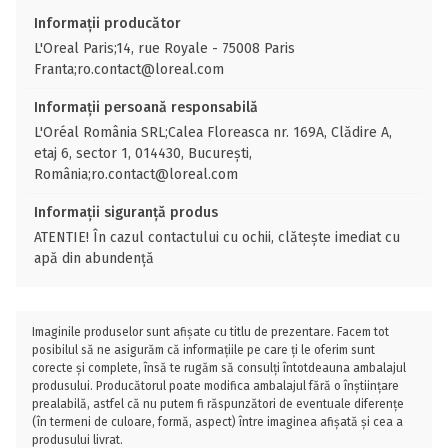
Informații producător
L'Oreal Paris;14, rue Royale - 75008 Paris
Franta;ro.contact@loreal.com
Informații persoană responsabilă
L'Oréal România SRL;Calea Floreasca nr. 169A, Clădire A,
etaj 6, sector 1, 014430, București,
România;ro.contact@loreal.com
Informații siguranță produs
ATENTIE! În cazul contactului cu ochii, clătește imediat cu
apă din abundență
Imaginile produselor sunt afișate cu titlu de prezentare. Facem tot
posibilul să ne asigurăm că informațiile pe care ți le oferim sunt
corecte și complete, însă te rugăm să consulți întotdeauna ambalajul
produsului. Producătorul poate modifica ambalajul fără o înștiințare
prealabilă, astfel că nu putem fi răspunzători de eventuale diferențe
(în termeni de culoare, formă, aspect) între imaginea afișată și cea a
produsului livrat.