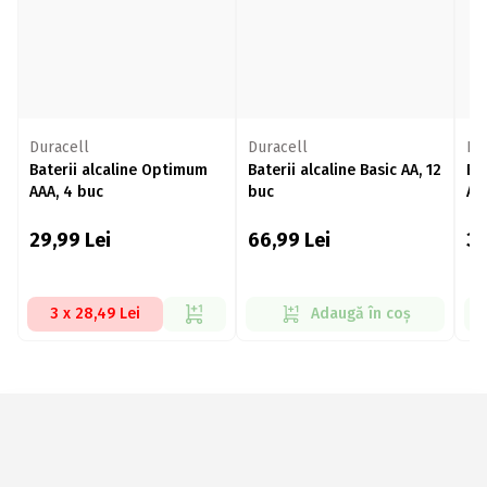
Duracell
Duracell
Du
Baterii alcaline Optimum
Baterii alcaline Basic AA, 12
Ba
AAA, 4 buc
buc
AA
29,99
Lei
66,99
Lei
3
3 x 28,49 Lei
Adaugă în coș