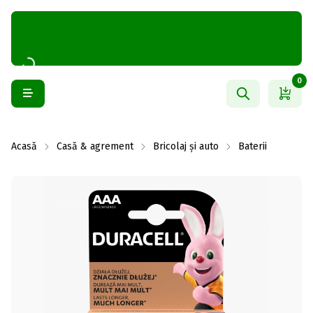
0
Acasă
Casă & agrement
Bricolaj și auto
Baterii