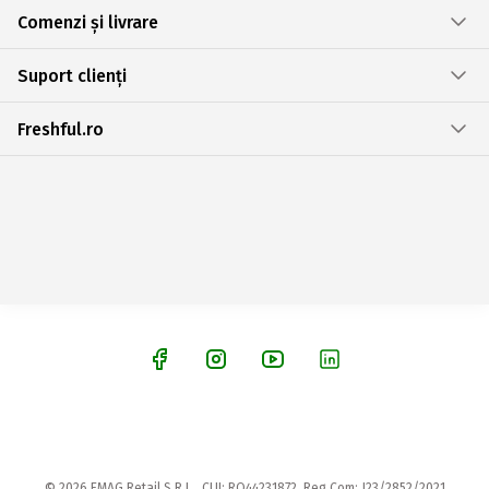
Comenzi și livrare
Suport clienți
Freshful.ro
© 2026 EMAG Retail S.R.L., CUI: RO44231872, Reg.Com: J23/2852/2021