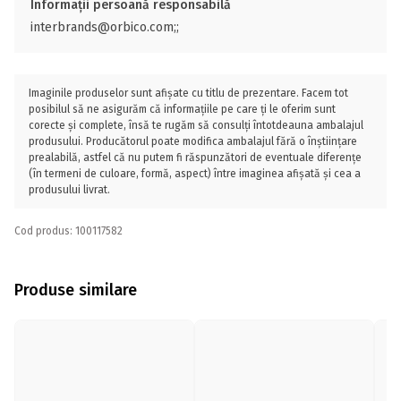
Informații persoană responsabilă
interbrands@orbico.com;;
Imaginile produselor sunt afișate cu titlu de prezentare. Facem tot
posibilul să ne asigurăm că informațiile pe care ți le oferim sunt
corecte și complete, însă te rugăm să consulți întotdeauna ambalajul
produsului. Producătorul poate modifica ambalajul fără o înștiințare
prealabilă, astfel că nu putem fi răspunzători de eventuale diferențe
(în termeni de culoare, formă, aspect) între imaginea afișată și cea a
produsului livrat.
Cod produs: 100117582
Produse similare