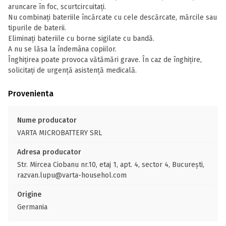
aruncare în foc, scurtcircuitați.
Nu combinați bateriile încărcate cu cele descărcate, mărcile sau
tipurile de baterii.
Eliminați bateriile cu borne sigilate cu bandă.
A nu se lăsa la îndemâna copiilor.
Înghițirea poate provoca vătămări grave. În caz de înghițire,
solicitați de urgență asistență medicală.
Provenienta
Nume producator
VARTA MICROBATTERY SRL
Adresa producator
Str. Mircea Ciobanu nr.10, etaj 1, apt. 4, sector 4, București,
razvan.lupu@varta-househol.com
Origine
Germania