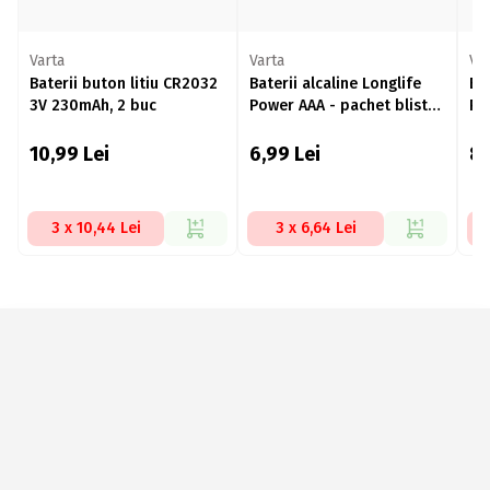
Varta
Varta
Va
Baterii buton litiu CR2032
Baterii alcaline Longlife
Bat
3V 230mAh, 2 buc
Power AAA - pachet blister,
Po
2 buc
10,99
Lei
6,99
Lei
81
3 x 10,44 Lei
3 x 6,64 Lei