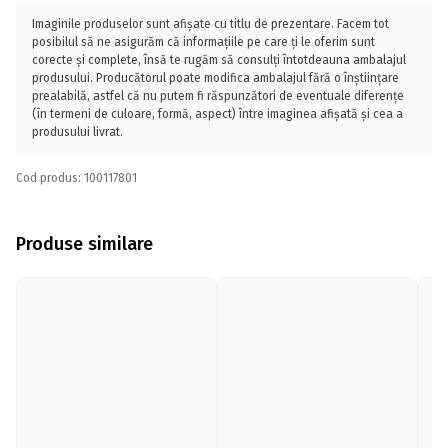
Imaginile produselor sunt afișate cu titlu de prezentare. Facem tot
posibilul să ne asigurăm că informațiile pe care ți le oferim sunt
corecte și complete, însă te rugăm să consulți întotdeauna ambalajul
produsului. Producătorul poate modifica ambalajul fără o înștiințare
prealabilă, astfel că nu putem fi răspunzători de eventuale diferențe
(în termeni de culoare, formă, aspect) între imaginea afișată și cea a
produsului livrat.
Cod produs: 100117801
Produse similare