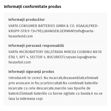
Informații conformitate produs
Informații producător
VARTA CONSUMER BATTERIES GMBH & CO. KGAA;ALFRED-
KRUPP-STR.9 73479ELLWANGEN,GERMANY;info@varta-
household.com
Informații persoană responsabilă
VARTA MICROBATTERY SRL;STRADA MIRCEA CIOBANU NR.10
ETAJ 1, APT 4, SECTOR 4, BUCURESTI;razvan.lupu@varta-
househol.com
Informații siguranță produs
Introduceti-le corect. Nu incarcati,dezasamblati,eliminati
prin aruncare in foc,scurtcircuitati.Nu combinati bateriile
incarcate cu cele descarcate,marcile sau tipurile de
baterii.Eliminati bateriile cu borne sigilate cu banda.A nu se
lasa la indemana copi