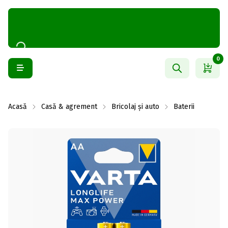
0
Acasă
Casă & agrement
Bricolaj și auto
Baterii