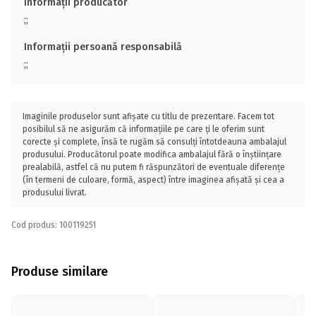
Informații producător
;;
Informații persoană responsabilă
;;
Imaginile produselor sunt afișate cu titlu de prezentare. Facem tot
posibilul să ne asigurăm că informațiile pe care ți le oferim sunt
corecte și complete, însă te rugăm să consulți întotdeauna ambalajul
produsului. Producătorul poate modifica ambalajul fără o înștiințare
prealabilă, astfel că nu putem fi răspunzători de eventuale diferențe
(în termeni de culoare, formă, aspect) între imaginea afișată și cea a
produsului livrat.
Cod produs: 100119251
Produse similare