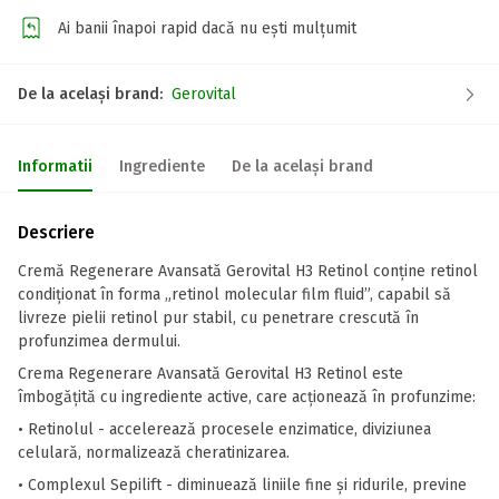
Ai banii înapoi rapid dacă nu ești mulțumit
De la același brand:
Gerovital
Informatii
Ingrediente
De la același brand
Descriere
Cremă Regenerare Avansată Gerovital H3 Retinol conține retinol
condiționat în forma „retinol molecular film fluid”, capabil să
livreze pielii retinol pur stabil, cu penetrare crescută în
profunzimea dermului.
Crema Regenerare Avansată Gerovital H3 Retinol este
îmbogățită cu ingrediente active, care acționează în profunzime:
• Retinolul - accelerează procesele enzimatice, diviziunea
celulară, normalizează cheratinizarea.
• Complexul Sepilift - diminuează liniile fine și ridurile, previne