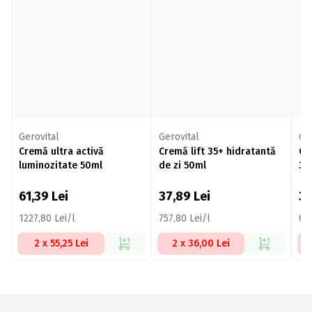
Gerovital
Gerovital
Ge
Cremă ultra activă
Cremă lift 35+ hidratantă
Cr
luminozitate 50ml
de zi 50ml
35
61,39
Lei
37,89
Lei
3
1227,80 Lei/l
757,80 Lei/l
679
2 x 55,25 Lei
2 x 36,00 Lei