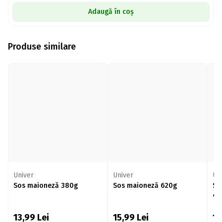
Adaugă în coș
Produse similare
Univer
Univer
Un
Sos maioneză 380g
Sos maioneză 620g
So
40
13,99
Lei
15,99
Lei
1