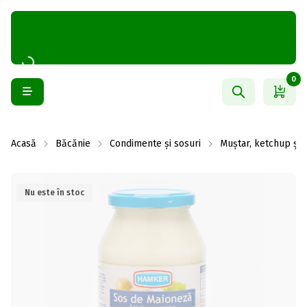
0
Acasă
Băcănie
Condimente și sosuri
Muștar, ketchup și
Nu este în stoc