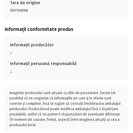
Tara de origine
Germania
Informații conformitate produs
Informații producător
;;
Informații persoană responsabilă
;;
Imaginile produselor sunt afișate cu titlu de prezentare. Facem tot
posibilul să ne asigurăm că informațiile pe care ți le oferim sunt
corecte și complete, însă te rugăm să consulți întotdeauna ambalajul
produsului. Producătorul poate modifica ambalajul fără o înștiințare
prealabilă, astfel că nu putem fi răspunzători de eventuale diferențe
(în termeni de culoare, formă, aspect) între imaginea afișată și cea a
produsului livrat.