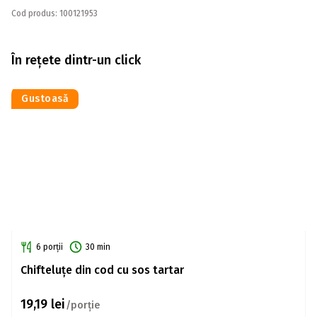
Cod produs: 100121953
În rețete dintr-un click
Gustoasă
6 porții
30 min
Chifteluțe din cod cu sos tartar
19,19
lei
/porție