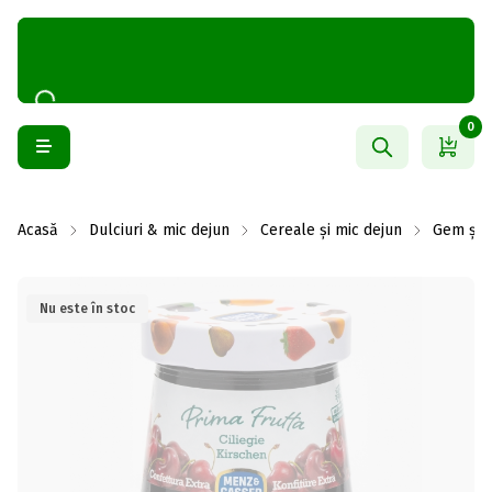
0
Acasă
Dulciuri & mic dejun
Cereale și mic dejun
Gem și 
Nu este în stoc