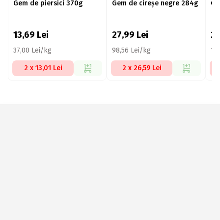
Gem de piersici 370g
Gem de cireșe negre 284g
Ge
13,69
Lei
27,99
Lei
2
37,00 Lei/kg
98,56 Lei/kg
10
2 x 13,01 Lei
2 x 26,59 Lei