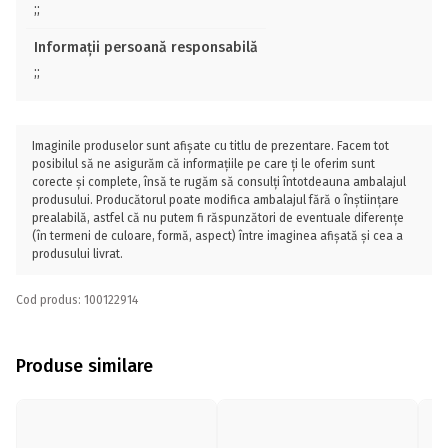
;;
Informații persoană responsabilă
;;
Imaginile produselor sunt afișate cu titlu de prezentare. Facem tot
posibilul să ne asigurăm că informațiile pe care ți le oferim sunt
corecte și complete, însă te rugăm să consulți întotdeauna ambalajul
produsului. Producătorul poate modifica ambalajul fără o înștiințare
prealabilă, astfel că nu putem fi răspunzători de eventuale diferențe
(în termeni de culoare, formă, aspect) între imaginea afișată și cea a
produsului livrat.
Cod produs: 100122914
Produse similare