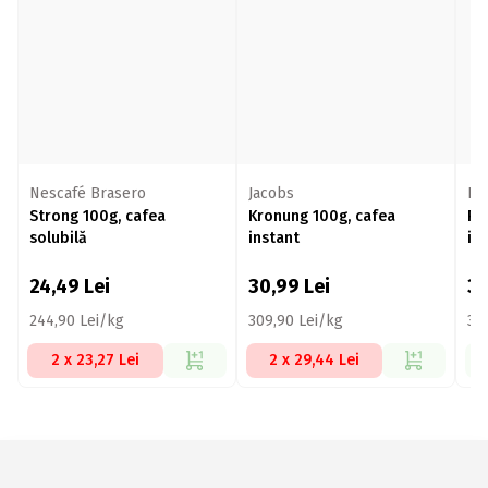
Nescafé Brasero
Jacobs
Da
Strong 100g, cafea
Kronung 100g, cafea
Ri
solubilă
instant
in
24,49
Lei
30,99
Lei
3
244,90 Lei/kg
309,90 Lei/kg
39
2 x 23,27 Lei
2 x 29,44 Lei