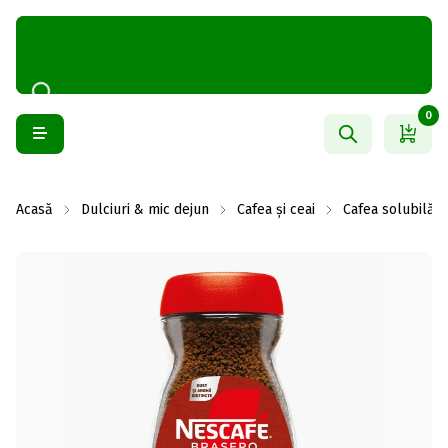
0
Acasă
Dulciuri & mic dejun
Cafea și ceai
Cafea solubilă