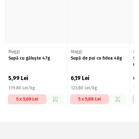
Maggi
Maggi
Ma
Supă cu găluște 47g
Supă de pui cu fidea 48g
Su
ro
5,99
Lei
6,19
Lei
6,
119,80 Lei/kg
123,80 Lei/kg
11
5 x 5,69 Lei
5 x 5,88 Lei