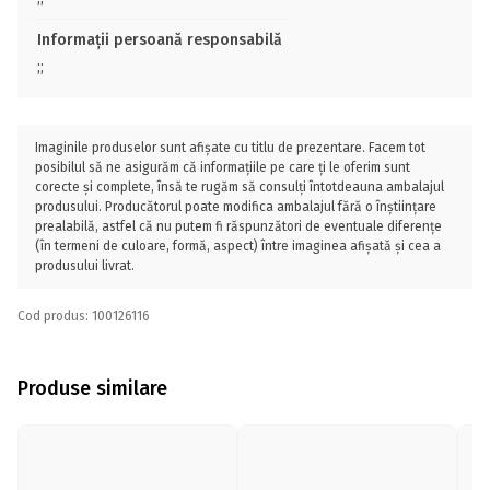
Informații persoană responsabilă
;;
Imaginile produselor sunt afișate cu titlu de prezentare. Facem tot
posibilul să ne asigurăm că informațiile pe care ți le oferim sunt
corecte și complete, însă te rugăm să consulți întotdeauna ambalajul
produsului. Producătorul poate modifica ambalajul fără o înștiințare
prealabilă, astfel că nu putem fi răspunzători de eventuale diferențe
(în termeni de culoare, formă, aspect) între imaginea afișată și cea a
produsului livrat.
Cod produs: 100126116
Produse similare