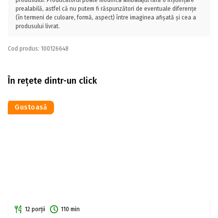
produsului. Producătorul poate modifica ambalajul fără o înștiințare
prealabilă, astfel că nu putem fi răspunzători de eventuale diferențe
(în termeni de culoare, formă, aspect) între imaginea afișată și cea a
produsului livrat.
Cod produs: 100126648
În rețete dintr-un click
Gustoasă
12 porții
110 min