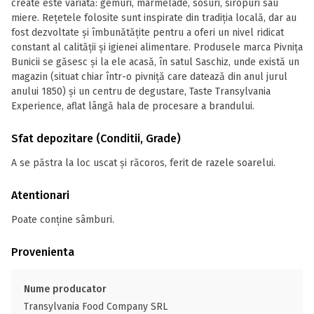
create este variată: gemuri, marmelade, sosuri, siropuri sau
miere. Rețetele folosite sunt inspirate din tradiția locală, dar au
fost dezvoltate și îmbunătățite pentru a oferi un nivel ridicat
constant al calității și igienei alimentare. Produsele marca Pivnița
Bunicii se găsesc și la ele acasă, în satul Saschiz, unde există un
magazin (situat chiar într-o pivniță care datează din anul jurul
anului 1850) şi un centru de degustare, Taste Transylvania
Experience, aflat lângă hala de procesare a brandului.
Sfat depozitare (Conditii, Grade)
A se păstra la loc uscat și răcoros, ferit de razele soarelui.
Atentionari
Poate conține sâmburi.
Provenienta
Nume producator
Transylvania Food Company SRL