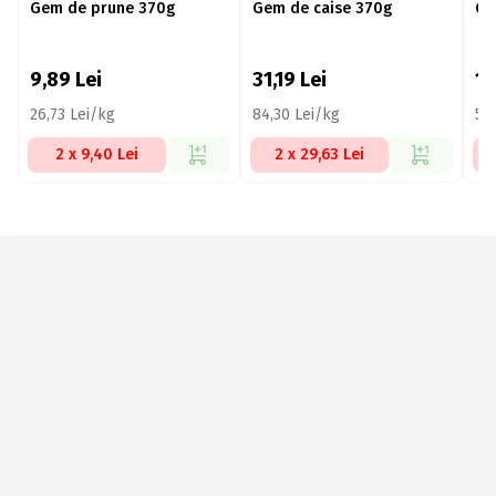
Gem de prune 370g
Gem de caise 370g
Ge
9,89
Lei
31,19
Lei
1
26,73 Lei/kg
84,30 Lei/kg
51,
2 x 9,40 Lei
2 x 29,63 Lei