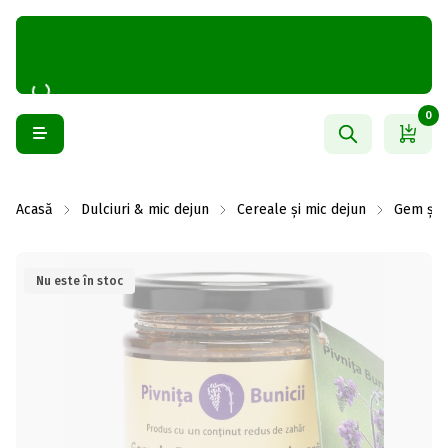
0
Acasă
Dulciuri & mic dejun
Cereale și mic dejun
Gem și 
Nu este în stoc