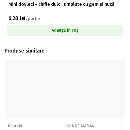
Mini dovleci - chifle dulci, umplute cu gem și nucă
6,28
lei
/porție
Adaugă în coș
Produse similare
Râureni
BONNE MAMAN
Râ