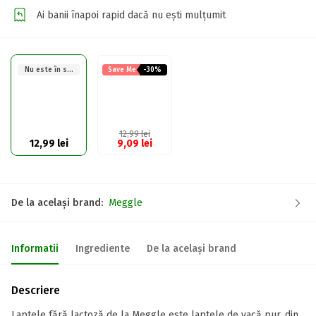
Ai banii înapoi rapid dacă nu ești mulțumit
Nu este în stoc
Save Me
-30%
12,99
lei
12,99
lei
9,09
lei
De la același brand:
Meggle
Informatii
Ingrediente
De la același brand
Descriere
Laptele fără lactoză de la Meggle este laptele de vacă pur, din