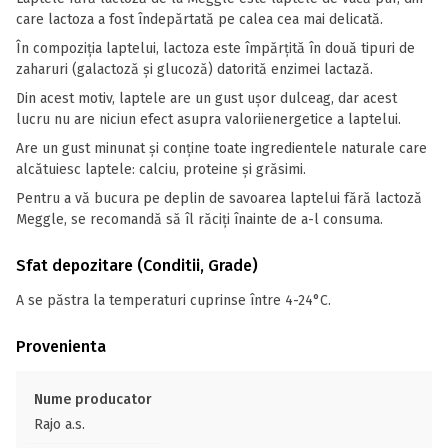
care lactoza a fost îndepărtată pe calea cea mai delicată.
În compoziția laptelui, lactoza este împărțită în două tipuri de
zaharuri (galactoză și glucoză) datorită enzimei lactază.
Din acest motiv, laptele are un gust ușor dulceag, dar acest
lucru nu are niciun efect asupra valoriienergetice a laptelui.
Are un gust minunat și conține toate ingredientele naturale care
alcătuiesc laptele: calciu, proteine și grăsimi.
Pentru a vă bucura pe deplin de savoarea laptelui fără lactoză
Meggle, se recomandă să îl răciți înainte de a-l consuma.
Sfat depozitare (Conditii, Grade)
A se păstra la temperaturi cuprinse între 4-24°C.
Provenienta
Nume producator
Rajo a.s.