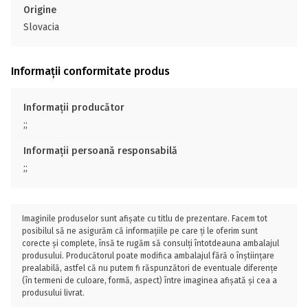
Origine
Slovacia
Informații conformitate produs
Informații producător
;;
Informații persoană responsabilă
;;
Imaginile produselor sunt afișate cu titlu de prezentare. Facem tot
posibilul să ne asigurăm că informațiile pe care ți le oferim sunt
corecte și complete, însă te rugăm să consulți întotdeauna ambalajul
produsului. Producătorul poate modifica ambalajul fără o înștiințare
prealabilă, astfel că nu putem fi răspunzători de eventuale diferențe
(în termeni de culoare, formă, aspect) între imaginea afișată și cea a
produsului livrat.