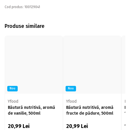
Cod produs: 100129041
Produse similare
Nou
Nou
Yfood
Yfood
La
Băutură nutritivă, aromă
Băutură nutritivă, aromă
La
de vanilie, 500ml
fructe de pădure, 500ml
1.
1l
20,99
Lei
20,99
Lei
1