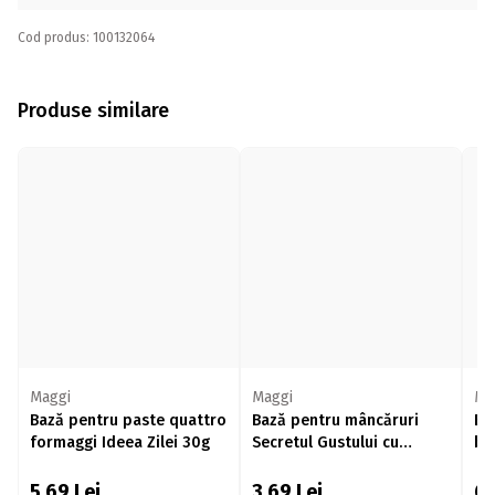
Cod produs: 100132064
Produse similare
Maggi
Maggi
Ma
Bază pentru paste quattro
Bază pentru mâncăruri
Ba
formaggi Ideea Zilei 30g
Secretul Gustului cu
bo
legume 75g
5,69
Lei
3,69
Lei
6,