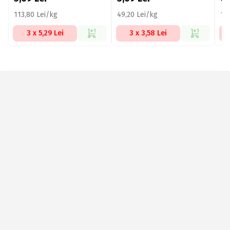
113,80 Lei/kg
49,20 Lei/kg
12
3 x 5,29 Lei
3 x 3,58 Lei