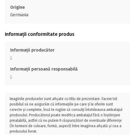
Origine
Germania
Informații conformitate produs
Informații producător
;;
Informații persoană responsabilă
;;
Imaginile produselor sunt afișate cu titlu de prezentare. Facem tot
posibilul să ne asigurăm că informațiile pe care ți le oferim sunt
corecte și complete, însă te rugăm să consulți întotdeauna ambalajul
produsului. Producătorul poate modifica ambalajul fără o înștiințare
prealabilă, astfel că nu putem fi răspunzători de eventuale diferențe
(în termeni de culoare, formă, aspect) între imaginea afișată și cea a
produsului livrat.