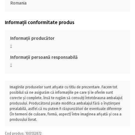
Romania
Informații conformitate produs
Informații producător
;;
Informații persoană responsabilă
;;
Imaginile produselor sunt afișate cu titlu de prezentare. Facem tot
posibilul să ne asigurăm că informațiile pe care ți le oferim sunt
corecte și complete, însă te rugăm să consulți întotdeauna ambalajul
produsului. Producătorul poate modifica ambalajul fără o înștiințare
prealabilă, astfel că nu putem fi răspunzători de eventuale diferențe
(în termeni de culoare, formă, aspect) între imaginea afișată și cea a
produsului livrat.
Cod produs: 100132872