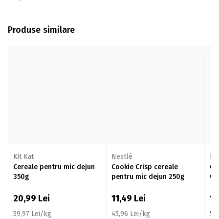
Produse similare
Kit Kat
Nestlé
Ne
Cereale pentru mic dejun
Cookie Crisp cereale
Ce
350g
pentru mic dejun 250g
va
22
20,99
Lei
11,49
Lei
11
59,97 Lei/kg
45,96 Lei/kg
51,