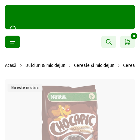
0
Acasă
Dulciuri & mic dejun
Cereale și mic dejun
Cereale 
Nu este în stoc