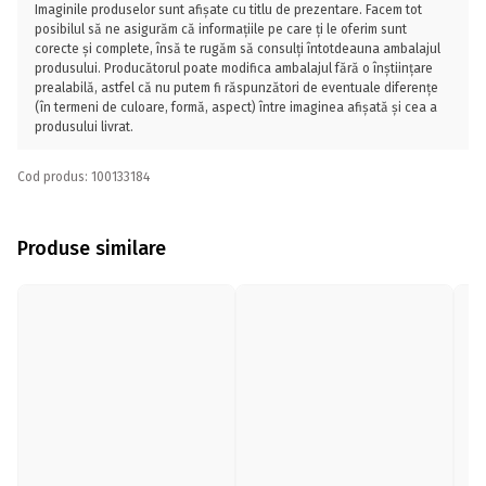
Imaginile produselor sunt afișate cu titlu de prezentare. Facem tot
posibilul să ne asigurăm că informațiile pe care ți le oferim sunt
corecte și complete, însă te rugăm să consulți întotdeauna ambalajul
produsului. Producătorul poate modifica ambalajul fără o înștiințare
prealabilă, astfel că nu putem fi răspunzători de eventuale diferențe
(în termeni de culoare, formă, aspect) între imaginea afișată și cea a
produsului livrat.
Cod produs: 100133184
Produse similare