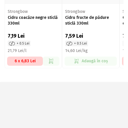
Strongbow
Strongbow
St
Cidru coacăze negre sticlă
Cidru fructe de pădure
Ci
330ml
sticlă 330ml
do
7,19
Lei
7,59
Lei
7,
+ 0.5 Lei
+ 0.5 Lei
21,79 Lei/l
14,60 Lei/kg
14,
6 x 6,83 Lei
Adaugă în coș