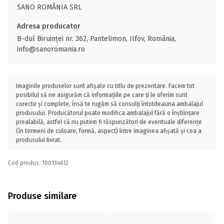
SANO ROMÂNIA SRL
Adresa producator
B-dul Biruinței nr. 362, Pantelimon, Ilfov, România,
info@sanoromania.ro
Imaginile produselor sunt afișate cu titlu de prezentare. Facem tot
posibilul să ne asigurăm că informațiile pe care ți le oferim sunt
corecte și complete, însă te rugăm să consulți întotdeauna ambalajul
produsului. Producătorul poate modifica ambalajul fără o înștiințare
prealabilă, astfel că nu putem fi răspunzători de eventuale diferențe
(în termeni de culoare, formă, aspect) între imaginea afișată și cea a
produsului livrat.
Cod produs: 100134612
Produse similare