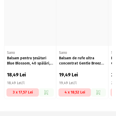
Sano
Sano
Sa
Balsam pentru țesături
Balsam de rufe ultra
Ba
Blue Blossom, 40 spălări,
concentrat Gentle Breeze,
Go
1l
40 spălări, 1l
co
18,49
Lei
19,49
Lei
2
18,49 Lei/l
19,49 Lei/l
21,
3 x 17,57 Lei
4 x 18,52 Lei