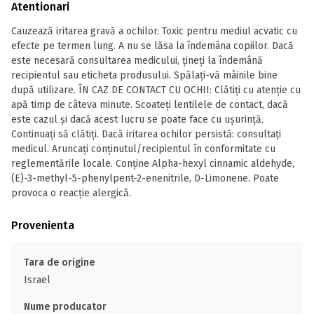
Atentionari
Cauzează iritarea gravă a ochilor. Toxic pentru mediul acvatic cu
efecte pe termen lung. A nu se lăsa la îndemâna copiilor. Dacă
este necesară consultarea medicului, țineți la îndemână
recipientul sau eticheta produsului. Spălați-vă mâinile bine
după utilizare. ÎN CAZ DE CONTACT CU OCHII: Clătiți cu atenție cu
apă timp de câteva minute. Scoateți lentilele de contact, dacă
este cazul și dacă acest lucru se poate face cu ușurință.
Continuați să clătiți. Dacă iritarea ochilor persistă: consultați
medicul. Aruncaţi conţinutul/recipientul în conformitate cu
reglementările locale. Conține Alpha-hexyl cinnamic aldehyde,
(E)-3-methyl-5-phenylpent-2-enenitrile, D-Limonene. Poate
provoca o reacție alergică.
Provenienta
Tara de origine
Israel
Nume producator